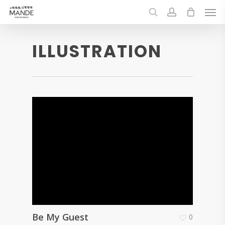
Skip
Men
to
search
account
main
content
ILLUSTRATION
Be My Guest
0