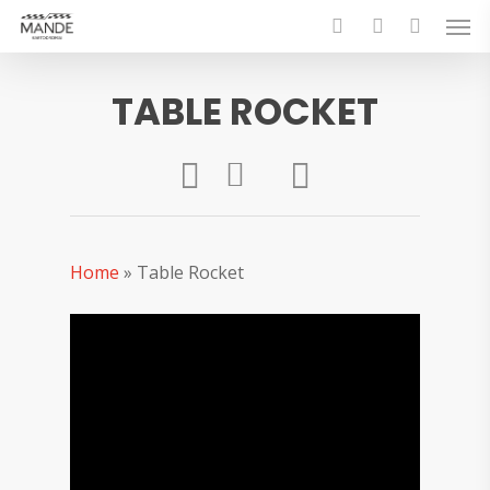
Skip
Men
to
search
account
main
content
TABLE ROCKET
Home
»
Table Rocket