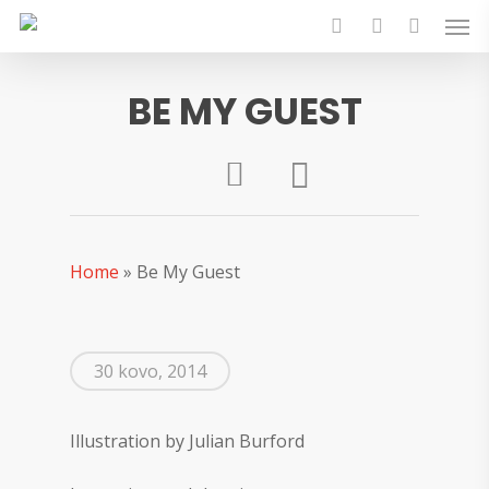
Skip
Men
to
search
account
main
content
BE MY GUEST
Home
»
Be My Guest
30 kovo, 2014
Illustration by Julian Burford