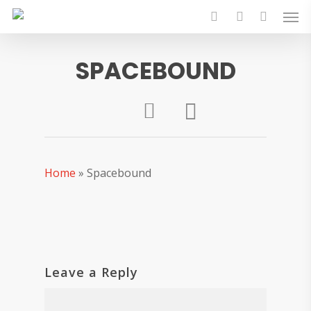
Skip
Men
to
search
account
main
content
SPACEBOUND
Home
»
Spacebound
Leave a Reply