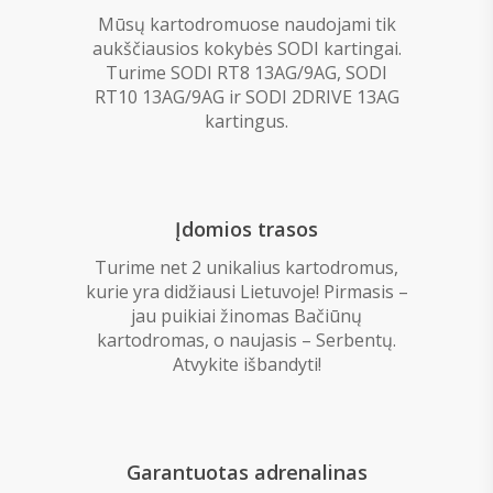
Mūsų kartodromuose naudojami tik
aukščiausios kokybės SODI kartingai.
Turime SODI RT8 13AG/9AG, SODI
RT10 13AG/9AG ir SODI 2DRIVE 13AG
kartingus.
Įdomios trasos
Turime net 2 unikalius kartodromus,
kurie yra didžiausi Lietuvoje! Pirmasis –
jau puikiai žinomas Bačiūnų
kartodromas, o naujasis – Serbentų.
Atvykite išbandyti!
Garantuotas adrenalinas