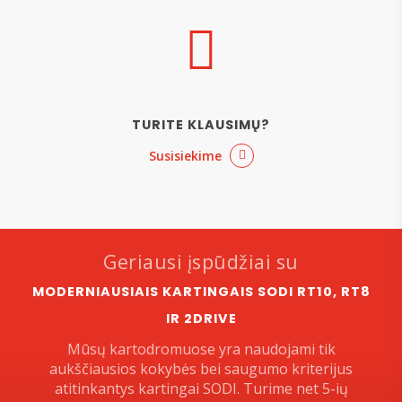
TURITE KLAUSIMŲ?
Susisiekime
Geriausi įspūdžiai su
MODERNIAUSIAIS KARTINGAIS SODI RT10, RT8
IR 2DRIVE
Mūsų kartodromuose yra naudojami tik
aukščiausios kokybės bei saugumo kriterijus
atitinkantys kartingai SODI. Turime net 5-ių