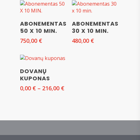
Į KREPŠELĮ
Į KREPŠELĮ
ABONEMENTAS
ABONEMENTAS
50 X 10 MIN.
30 X 10 MIN.
750,00
€
480,00
€
SELECT
DOVANŲ
AMOUNT
KUPONAS
Price
0,00
€
–
216,00
€
range:
0,00 €
through
216,00 €