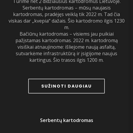
Turime net 2 didžiausius kartodromus Lietuvoje.
Serbentų kartodromas – mūsų naujasis
kartodromas, pradėjęs veiklą tik 2022 m. Tad čia
viskas dar „kvepia“ dažais. Šio kartodromo ilgis 1230
m.
Bačiūnų kartodromas – visiems jau puikiai
pažįstamas kartodromas. 2022 m. kartodromą
visiškai atnaujinome: išliejome naują asfaltą,
sutvarkėme infrastruktūrą ir įsigijome naujus
kartingus. Šio trasos ilgis 1200 m.
SUŽINOTI DAUGIAU
Serbentų kartodromas