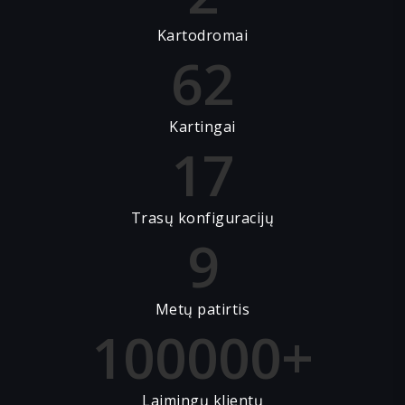
Kartodromai
62
Kartingai
17
Trasų konfiguracijų
9
Metų patirtis
100000+
Laimingų klientų