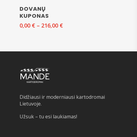
SELECT
DOVANŲ
AMOUNT
KUPONAS
Price
0,00
€
–
216,00
€
range:
0,00 €
through
216,00 €
Didžiausi ir moderniausi kartodromai
Lietuvoje.
Užsuk – tu esi laukiamas!