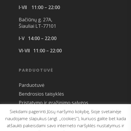
I-VII 11:00 – 22:00
Bačiūnų g. 27A,
Šiauliai LT-77101
I-V 14:00 – 22:00
VI-VII 11:00 – 22:00
PARDUOTUVĖ
Parduotuvė
Bendrosios taisyklės
Pristatymo ir grąžinimo sąlygos
Siekdami pagerinti Jūsų naršymo kokybę, šioje svetainėje
naudojame slapukus (angl. „cookies“), kuriuos galite bet kada
atšaukti pakeisdami savo interneto naršyklės nustatymus ir