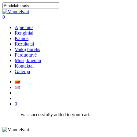
Skip
to
Close
main
Search
search
account
0
content
Menu
Apie mus
Renginiai
Kainos
Rezultatai
Vaikų būrelis
Parduotuvė
Mūsų klientai
Kontaktai
Galerija
search
account
0
was successfully added to your cart.