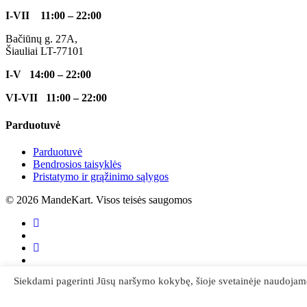
I-VII 11:00 – 22:00
Bačiūnų g. 27A,
Šiauliai LT-77101
I-V 14:00 – 22:00
VI-VII 11:00 – 22:00
Parduotuvė
Parduotuvė
Bendrosios taisyklės
Pristatymo ir grąžinimo sąlygos
© 2026 MandeKart. Visos teisės saugomos
facebook
youtube
instagram
tiktok
Siekdami pagerinti Jūsų naršymo kokybę, šioje svetainėje naudojame 
Close
Menu