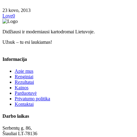
23 kovo, 2013
Love
0
Didžiausi ir moderniausi kartodromai Lietuvoje.
Užsuk – tu esi laukiamas!
Informacija
Apie mus
Renginiai
Rezultatai
Kainos
Parduotuvė
Privatumo politika
Kontaktai
Darbo laikas
Serbentų g. 86,
Šiauliai LT-78136