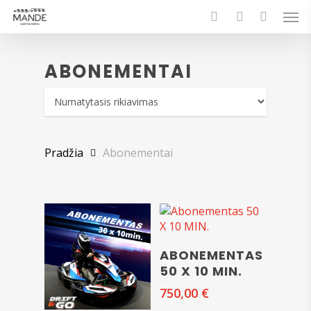
Skip
Men
to
search
account
main
content
ABONEMENTAI
Pradžia
Abonementai
Į KREPŠELĮ
ABONEMENTAS
50 X 10 MIN.
750,00
€