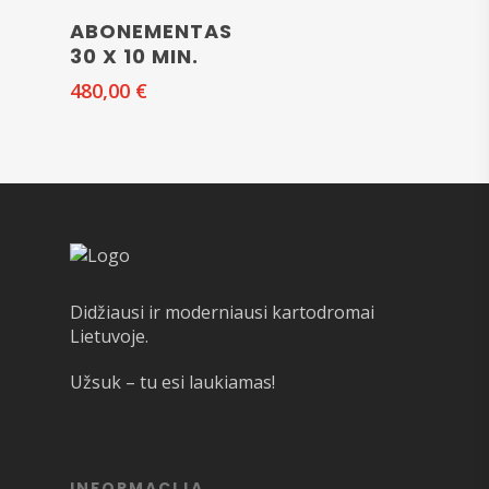
Į KREPŠELĮ
ABONEMENTAS
30 X 10 MIN.
480,00
€
Didžiausi ir moderniausi kartodromai
Lietuvoje.
Užsuk – tu esi laukiamas!
INFORMACIJA