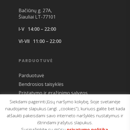
Bačiūnų g. 27A,
Šiauliai LT-77101
I-V 14:00 – 22:00
VI-VII 11:00 – 22:00
PARDUOTUVĖ
Parduotuvė
Bendrosios taisyklės
Pristatymo ir grąžinimo sąlygos
Siekdami pagerinti Jūsų naršymo kokybę, šioje svetainėje
naudojame slapukus (angl. „cookies“), kuriuos galite bet kada
atšaukti pakeisdami savo interneto naršyklės nustatymus ir
ištrindami įrašytus slapukus.
© 2026 MandeKart. Visos teisės saugomos
Susipažinkite su mūsų
privatumo politika
.